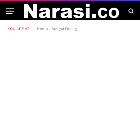
YOU ARE AT:
Home
»
Sungai Pinang