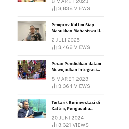
8 MARET 2023
3,838
VIEWS
Pemprov Kaltim Siap
Masukkan Mahasiswa UT
Samarinda dalam Skema
2 JULI 2025
Bantuan Pendidikan
3,468
VIEWS
Gratispol
Peran Pendidikan dalam
Mewujudkan Integrasi
Nasional
8 MARET 2023
3,364
VIEWS
Tertarik Berinvestasi di
Kaltim, Pengusaha
Tiongkok Butuh Lahan
20 JUNI 2024
1.000 Hektare
3,321
VIEWS