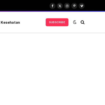
Facebook
X
Instagram
Pinterest
Vimeo
(Twitter)
Kesehatan
SUBSCRIBE