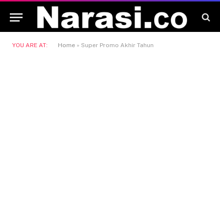
YOU ARE AT:
Home
»
Super Promo Akhir Tahun