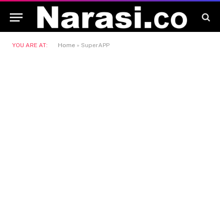
YOU ARE AT:
Home
»
SuperAPP