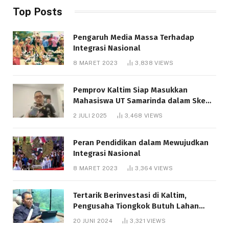
Top Posts
Pengaruh Media Massa Terhadap
Integrasi Nasional
8 MARET 2023
3,838
VIEWS
Pemprov Kaltim Siap Masukkan
Mahasiswa UT Samarinda dalam Skema
Bantuan Pendidikan Gratispol
2 JULI 2025
3,468
VIEWS
Peran Pendidikan dalam Mewujudkan
Integrasi Nasional
8 MARET 2023
3,364
VIEWS
Tertarik Berinvestasi di Kaltim,
Pengusaha Tiongkok Butuh Lahan
1.000 Hektare
20 JUNI 2024
3,321
VIEWS