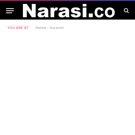
YOU ARE AT:
Home
»
Suramin