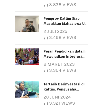
3,838
VIEWS
Pemprov Kaltim Siap
Masukkan Mahasiswa UT
Samarinda dalam Skema
2 JULI 2025
Bantuan Pendidikan
3,468
VIEWS
Gratispol
Peran Pendidikan dalam
Mewujudkan Integrasi
Nasional
8 MARET 2023
3,364
VIEWS
Tertarik Berinvestasi di
Kaltim, Pengusaha
Tiongkok Butuh Lahan
20 JUNI 2024
1.000 Hektare
3,321
VIEWS