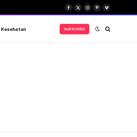
Facebook
X
Instagram
Pinterest
Vimeo
(Twitter)
Kesehatan
SUBSCRIBE