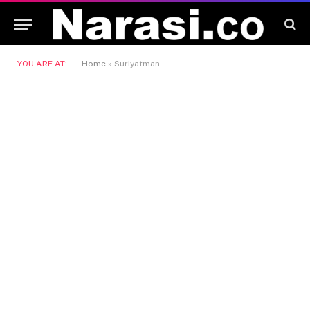
YOU ARE AT:
Home
»
Suriyatman