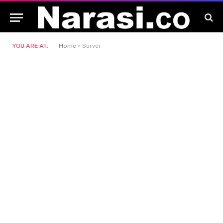
YOU ARE AT:
Home
»
Survei