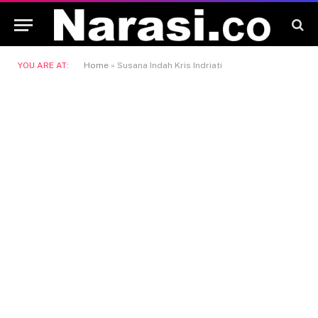
YOU ARE AT:
Home
»
Susana Indah Kris Indriati