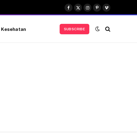
Facebook
X
Instagram
Pinterest
Vimeo
(Twitter)
Kesehatan
SUBSCRIBE