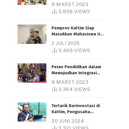
Nasional
8 MARET 2023
3,838
VIEWS
Pemprov Kaltim Siap
Masukkan Mahasiswa UT
Samarinda dalam Skema
2 JULI 2025
Bantuan Pendidikan
3,468
VIEWS
Gratispol
Peran Pendidikan dalam
Mewujudkan Integrasi
Nasional
8 MARET 2023
3,364
VIEWS
Tertarik Berinvestasi di
Kaltim, Pengusaha
Tiongkok Butuh Lahan
20 JUNI 2024
1.000 Hektare
3,321
VIEWS