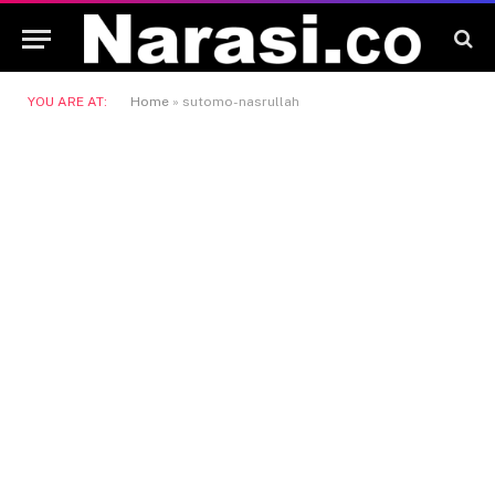
YOU ARE AT:
Home
»
sutomo-nasrullah