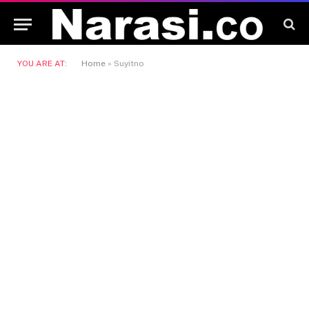
YOU ARE AT:
Home
»
Suyitno