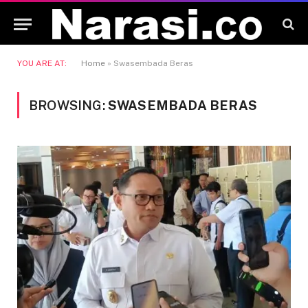
YOU ARE AT:
Home
»
Swasembada Beras
BROWSING:
SWASEMBADA BERAS