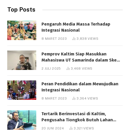
Top Posts
Pengaruh Media Massa Terhadap
Integrasi Nasional
8 MARET 2023
3,838
VIEWS
Pemprov Kaltim Siap Masukkan
Mahasiswa UT Samarinda dalam Skema
Bantuan Pendidikan Gratispol
2 JULI 2025
3,468
VIEWS
Peran Pendidikan dalam Mewujudkan
Integrasi Nasional
8 MARET 2023
3,364
VIEWS
Tertarik Berinvestasi di Kaltim,
Pengusaha Tiongkok Butuh Lahan
1.000 Hektare
20 JUNI 2024
3,321
VIEWS