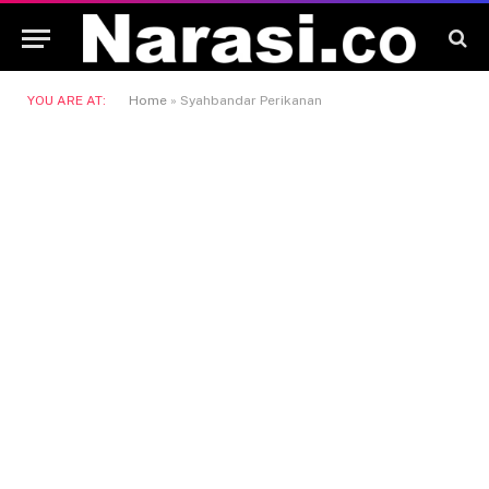
YOU ARE AT:
Home
»
Syahbandar Perikanan