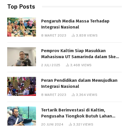
Top Posts
Pengaruh Media Massa Terhadap
Integrasi Nasional
8 MARET 2023
3,838
VIEWS
Pemprov Kaltim Siap Masukkan
Mahasiswa UT Samarinda dalam Skema
Bantuan Pendidikan Gratispol
2 JULI 2025
3,468
VIEWS
Peran Pendidikan dalam Mewujudkan
Integrasi Nasional
8 MARET 2023
3,364
VIEWS
Tertarik Berinvestasi di Kaltim,
Pengusaha Tiongkok Butuh Lahan
1.000 Hektare
20 JUNI 2024
3,321
VIEWS