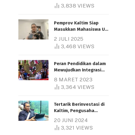
3,838
VIEWS
Pemprov Kaltim Siap
Masukkan Mahasiswa UT
Samarinda dalam Skema
2 JULI 2025
Bantuan Pendidikan
3,468
VIEWS
Gratispol
Peran Pendidikan dalam
Mewujudkan Integrasi
Nasional
8 MARET 2023
3,364
VIEWS
Tertarik Berinvestasi di
Kaltim, Pengusaha
Tiongkok Butuh Lahan
20 JUNI 2024
1.000 Hektare
3,321
VIEWS