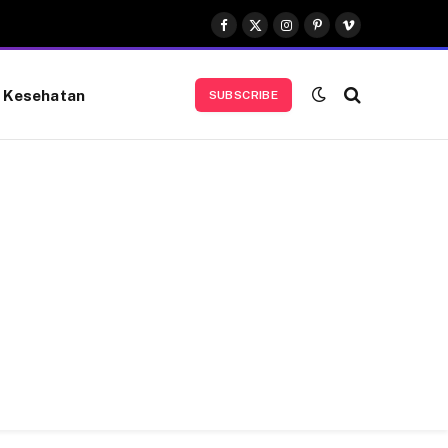
Facebook
X
Instagram
Pinterest
Vimeo
(Twitter)
Kesehatan
SUBSCRIBE