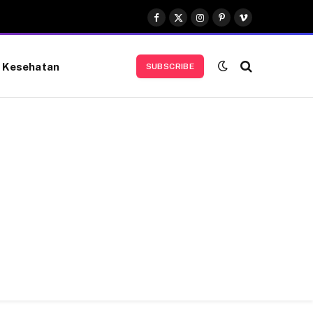
Facebook
X
Instagram
Pinterest
Vimeo
(Twitter)
Kesehatan
SUBSCRIBE