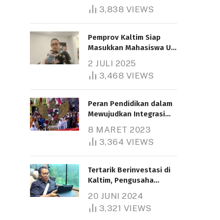
3,838
VIEWS
Pemprov Kaltim Siap
Masukkan Mahasiswa UT
Samarinda dalam Skema
2 JULI 2025
Bantuan Pendidikan
3,468
VIEWS
Gratispol
Peran Pendidikan dalam
Mewujudkan Integrasi
Nasional
8 MARET 2023
3,364
VIEWS
Tertarik Berinvestasi di
Kaltim, Pengusaha
Tiongkok Butuh Lahan
20 JUNI 2024
1.000 Hektare
3,321
VIEWS