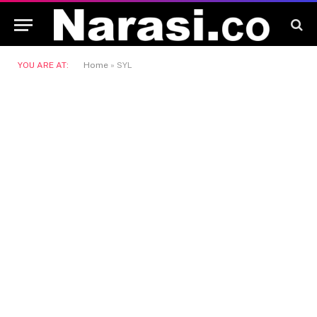
YOU ARE AT:
Home
»
SYL