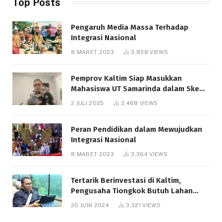
Top Posts
Pengaruh Media Massa Terhadap
Integrasi Nasional
8 MARET 2023
3,838
VIEWS
Pemprov Kaltim Siap Masukkan
Mahasiswa UT Samarinda dalam Skema
Bantuan Pendidikan Gratispol
2 JULI 2025
3,468
VIEWS
Peran Pendidikan dalam Mewujudkan
Integrasi Nasional
8 MARET 2023
3,364
VIEWS
Tertarik Berinvestasi di Kaltim,
Pengusaha Tiongkok Butuh Lahan
1.000 Hektare
20 JUNI 2024
3,321
VIEWS