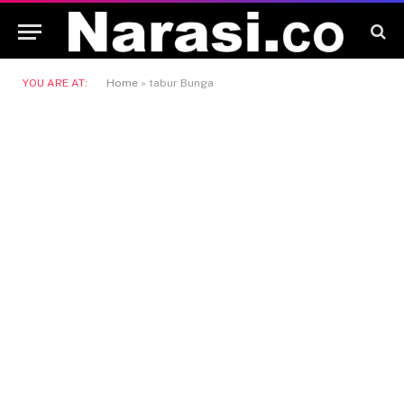
YOU ARE AT:
Home
»
tabur Bunga