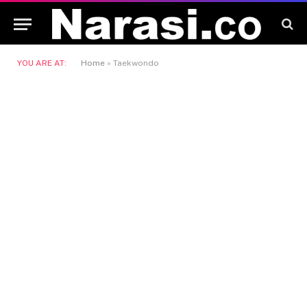
YOU ARE AT:
Home
»
Taekwondo