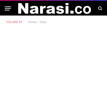
YOU ARE AT:
Home
»
Takjil