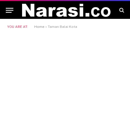
YOU ARE AT:
Home
»
Taman Balai Kota