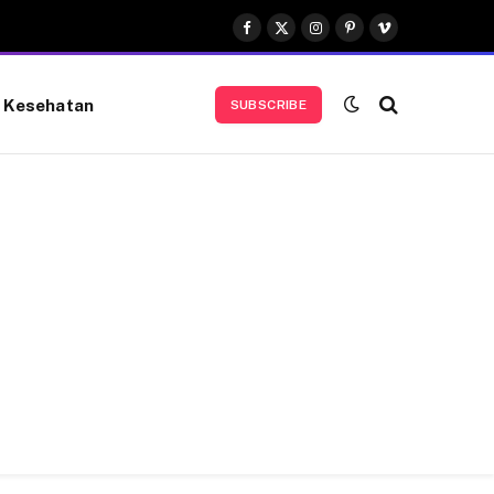
Facebook
X
Instagram
Pinterest
Vimeo
(Twitter)
Kesehatan
SUBSCRIBE