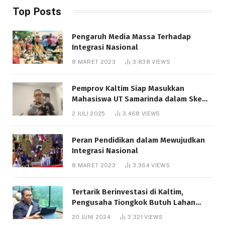
Top Posts
Pengaruh Media Massa Terhadap
Integrasi Nasional
8 MARET 2023
3,838
VIEWS
Pemprov Kaltim Siap Masukkan
Mahasiswa UT Samarinda dalam Skema
Bantuan Pendidikan Gratispol
2 JULI 2025
3,468
VIEWS
Peran Pendidikan dalam Mewujudkan
Integrasi Nasional
8 MARET 2023
3,364
VIEWS
Tertarik Berinvestasi di Kaltim,
Pengusaha Tiongkok Butuh Lahan
1.000 Hektare
20 JUNI 2024
3,321
VIEWS