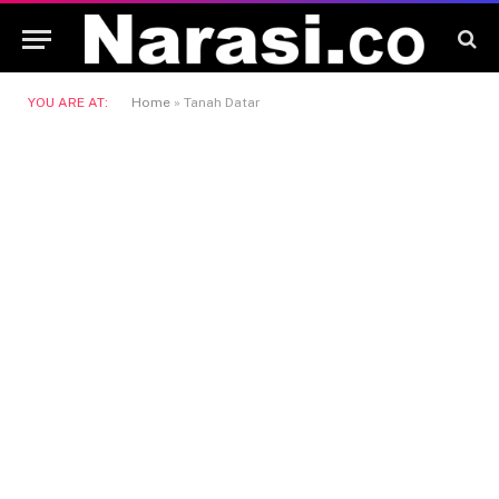
YOU ARE AT:
Home
»
Tanah Datar