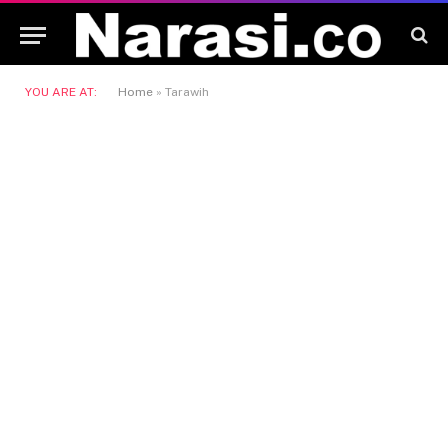
YOU ARE AT:
Home
»
Tarawih