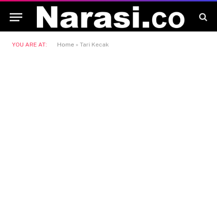
YOU ARE AT:
Home
»
Tari Kecak