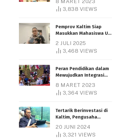
8 MARET 2023
3,838
VIEWS
Pemprov Kaltim Siap
Masukkan Mahasiswa UT
Samarinda dalam Skema
2 JULI 2025
Bantuan Pendidikan
3,468
VIEWS
Gratispol
Peran Pendidikan dalam
Mewujudkan Integrasi
Nasional
8 MARET 2023
3,364
VIEWS
Tertarik Berinvestasi di
Kaltim, Pengusaha
Tiongkok Butuh Lahan
20 JUNI 2024
1.000 Hektare
3,321
VIEWS