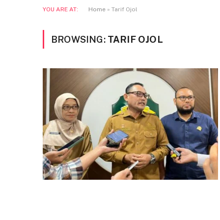
YOU ARE AT:
Home
»
Tarif Ojol
BROWSING:
TARIF OJOL