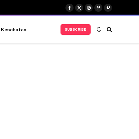
Facebook
X
Instagram
Pinterest
Vimeo
(Twitter)
Kesehatan
SUBSCRIBE