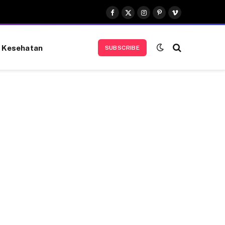
Facebook
X
Instagram
Pinterest
Vimeo
(Twitter)
Kesehatan
SUBSCRIBE