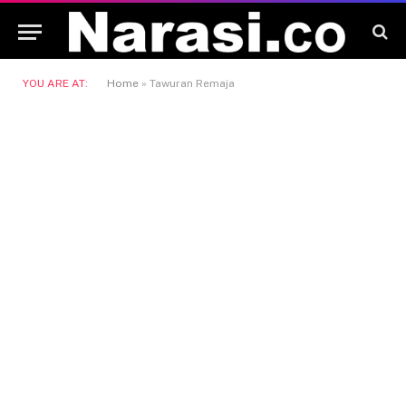
YOU ARE AT:
Home
»
Tawuran Remaja