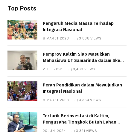
Top Posts
Pengaruh Media Massa Terhadap
Integrasi Nasional
8 MARET 2023
3,838
VIEWS
Pemprov Kaltim Siap Masukkan
Mahasiswa UT Samarinda dalam Skema
Bantuan Pendidikan Gratispol
2 JULI 2025
3,468
VIEWS
Peran Pendidikan dalam Mewujudkan
Integrasi Nasional
8 MARET 2023
3,364
VIEWS
Tertarik Berinvestasi di Kaltim,
Pengusaha Tiongkok Butuh Lahan
1.000 Hektare
20 JUNI 2024
3,321
VIEWS