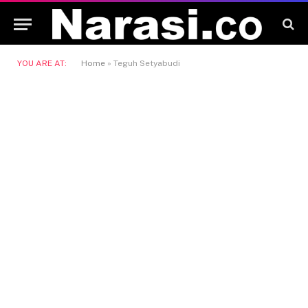
YOU ARE AT:
Home
»
Teguh Setyabudi