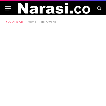
YOU ARE AT:
Home
»
Tejo Yuwono