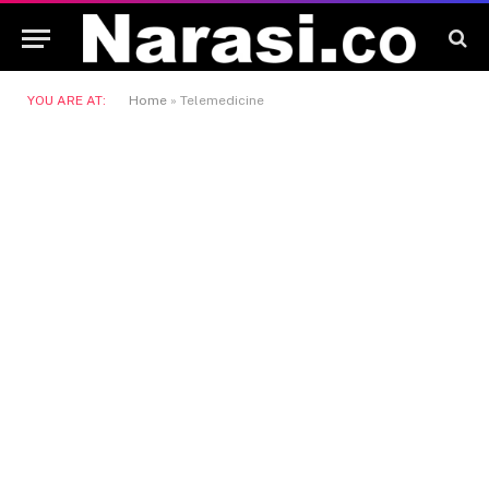
YOU ARE AT:
Home
»
Telemedicine