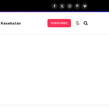
Facebook
X
Instagram
Pinterest
Vimeo
(Twitter)
Kesehatan
SUBSCRIBE