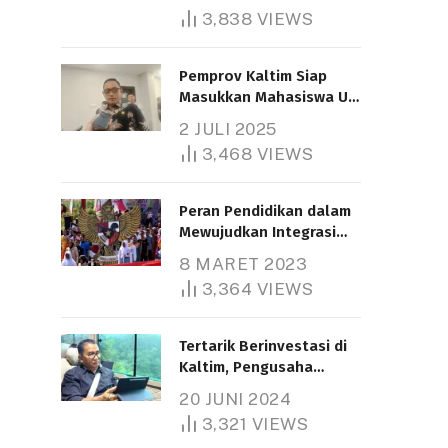
3,838
VIEWS
Pemprov Kaltim Siap
Masukkan Mahasiswa UT
Samarinda dalam Skema
2 JULI 2025
Bantuan Pendidikan
3,468
VIEWS
Gratispol
Peran Pendidikan dalam
Mewujudkan Integrasi
Nasional
8 MARET 2023
3,364
VIEWS
Tertarik Berinvestasi di
Kaltim, Pengusaha
Tiongkok Butuh Lahan
20 JUNI 2024
1.000 Hektare
3,321
VIEWS