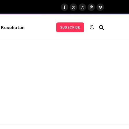
Facebook
X
Instagram
Pinterest
Vimeo
(Twitter)
Kesehatan
SUBSCRIBE