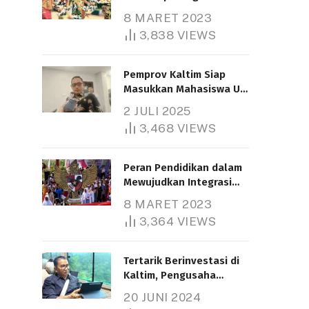
Nasional
8 MARET 2023
3,838
VIEWS
Pemprov Kaltim Siap
Masukkan Mahasiswa UT
Samarinda dalam Skema
2 JULI 2025
Bantuan Pendidikan
3,468
VIEWS
Gratispol
Peran Pendidikan dalam
Mewujudkan Integrasi
Nasional
8 MARET 2023
3,364
VIEWS
Tertarik Berinvestasi di
Kaltim, Pengusaha
Tiongkok Butuh Lahan
20 JUNI 2024
1.000 Hektare