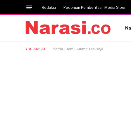
Redaksi
Pedoman Pemberitaan Media Siber
Na
YOU ARE AT:
Home
»
Temu Alumni Prakerja