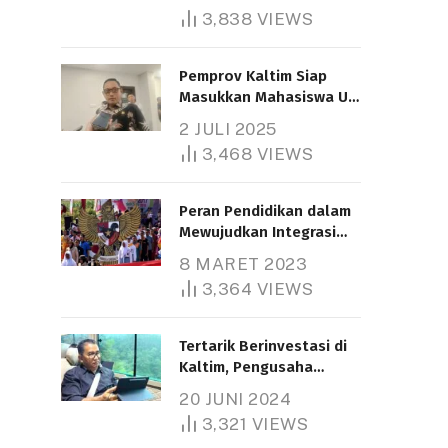
3,838
VIEWS
Pemprov Kaltim Siap
Masukkan Mahasiswa UT
Samarinda dalam Skema
2 JULI 2025
Bantuan Pendidikan
3,468
VIEWS
Gratispol
Peran Pendidikan dalam
Mewujudkan Integrasi
Nasional
8 MARET 2023
3,364
VIEWS
Tertarik Berinvestasi di
Kaltim, Pengusaha
Tiongkok Butuh Lahan
20 JUNI 2024
1.000 Hektare
3,321
VIEWS