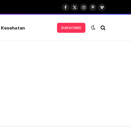
Facebook
X
Instagram
Pinterest
Vimeo
(Twitter)
Kesehatan
SUBSCRIBE