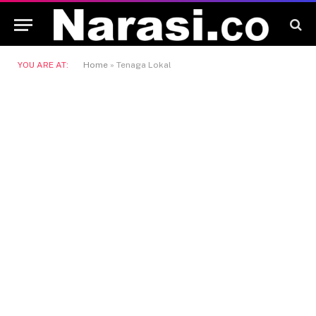
YOU ARE AT:
Home
»
Tenaga Lokal