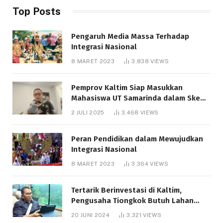
Top Posts
Pengaruh Media Massa Terhadap
Integrasi Nasional
8 MARET 2023
3,838
VIEWS
Pemprov Kaltim Siap Masukkan
Mahasiswa UT Samarinda dalam Skema
Bantuan Pendidikan Gratispol
2 JULI 2025
3,468
VIEWS
Peran Pendidikan dalam Mewujudkan
Integrasi Nasional
8 MARET 2023
3,364
VIEWS
Tertarik Berinvestasi di Kaltim,
Pengusaha Tiongkok Butuh Lahan
1.000 Hektare
20 JUNI 2024
3,321
VIEWS