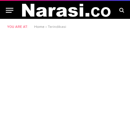
YOU ARE AT:
Home
»
Terindikasi