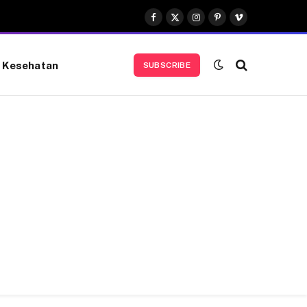
Facebook
X
Instagram
Pinterest
Vimeo
(Twitter)
Kesehatan
SUBSCRIBE