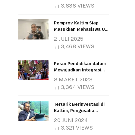
3,838
VIEWS
Pemprov Kaltim Siap
Masukkan Mahasiswa UT
Samarinda dalam Skema
2 JULI 2025
Bantuan Pendidikan
3,468
VIEWS
Gratispol
Peran Pendidikan dalam
Mewujudkan Integrasi
Nasional
8 MARET 2023
3,364
VIEWS
Tertarik Berinvestasi di
Kaltim, Pengusaha
Tiongkok Butuh Lahan
20 JUNI 2024
1.000 Hektare
3,321
VIEWS