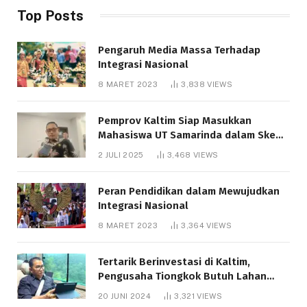
Top Posts
Pengaruh Media Massa Terhadap
Integrasi Nasional
8 MARET 2023
3,838
VIEWS
Pemprov Kaltim Siap Masukkan
Mahasiswa UT Samarinda dalam Skema
Bantuan Pendidikan Gratispol
2 JULI 2025
3,468
VIEWS
Peran Pendidikan dalam Mewujudkan
Integrasi Nasional
8 MARET 2023
3,364
VIEWS
Tertarik Berinvestasi di Kaltim,
Pengusaha Tiongkok Butuh Lahan
1.000 Hektare
20 JUNI 2024
3,321
VIEWS