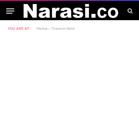
YOU ARE AT:
Home
»
Thamrin Nine