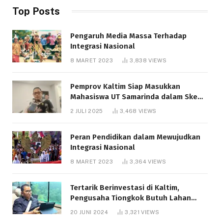
Top Posts
Pengaruh Media Massa Terhadap
Integrasi Nasional
8 MARET 2023
3,838
VIEWS
Pemprov Kaltim Siap Masukkan
Mahasiswa UT Samarinda dalam Skema
Bantuan Pendidikan Gratispol
2 JULI 2025
3,468
VIEWS
Peran Pendidikan dalam Mewujudkan
Integrasi Nasional
8 MARET 2023
3,364
VIEWS
Tertarik Berinvestasi di Kaltim,
Pengusaha Tiongkok Butuh Lahan
1.000 Hektare
20 JUNI 2024
3,321
VIEWS