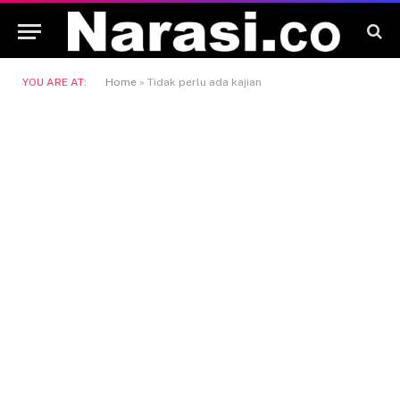
YOU ARE AT:
Home
»
Tidak perlu ada kajian