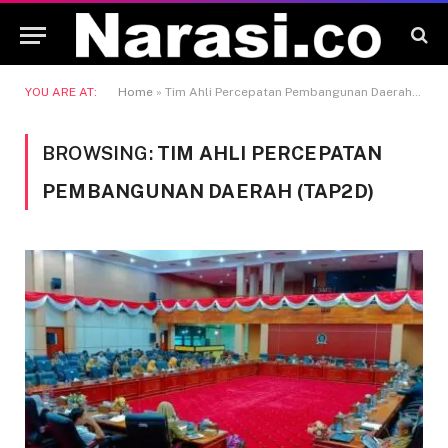
YOU ARE AT:
Home
»
Tim Ahli Percepatan Pembangunan Daerah (TAP2D)
BROWSING:
TIM AHLI PERCEPATAN
PEMBANGUNAN DAERAH (TAP2D)