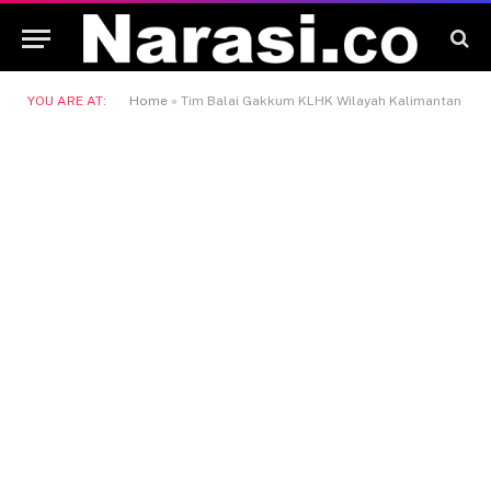
YOU ARE AT:
Home
»
Tim Balai Gakkum KLHK Wilayah Kalimantan