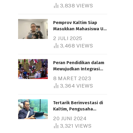
3,838
VIEWS
Pemprov Kaltim Siap
Masukkan Mahasiswa UT
Samarinda dalam Skema
2 JULI 2025
Bantuan Pendidikan
3,468
VIEWS
Gratispol
Peran Pendidikan dalam
Mewujudkan Integrasi
Nasional
8 MARET 2023
3,364
VIEWS
Tertarik Berinvestasi di
Kaltim, Pengusaha
Tiongkok Butuh Lahan
20 JUNI 2024
1.000 Hektare
3,321
VIEWS