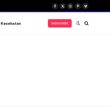
Facebook
X
Instagram
Pinterest
Vimeo
(Twitter)
Kesehatan
SUBSCRIBE