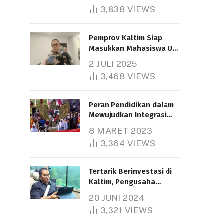
3,838
VIEWS
Pemprov Kaltim Siap
Masukkan Mahasiswa UT
Samarinda dalam Skema
2 JULI 2025
Bantuan Pendidikan
3,468
VIEWS
Gratispol
Peran Pendidikan dalam
Mewujudkan Integrasi
Nasional
8 MARET 2023
3,364
VIEWS
Tertarik Berinvestasi di
Kaltim, Pengusaha
Tiongkok Butuh Lahan
20 JUNI 2024
1.000 Hektare
3,321
VIEWS