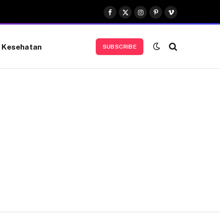
Facebook
X
Instagram
Pinterest
Vimeo
(Twitter)
Kesehatan
SUBSCRIBE