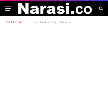
YOU ARE AT:
Home
»
Tindak Pidana Korupsi