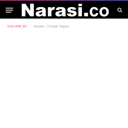
YOU ARE AT:
Home
»
Tindak Tegas