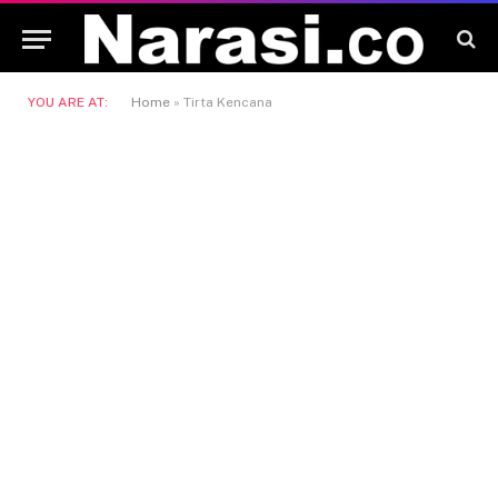
YOU ARE AT:
Home
»
Tirta Kencana