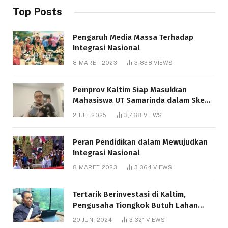
Top Posts
Pengaruh Media Massa Terhadap
Integrasi Nasional
8 MARET 2023
3,838
VIEWS
Pemprov Kaltim Siap Masukkan
Mahasiswa UT Samarinda dalam Skema
Bantuan Pendidikan Gratispol
2 JULI 2025
3,468
VIEWS
Peran Pendidikan dalam Mewujudkan
Integrasi Nasional
8 MARET 2023
3,364
VIEWS
Tertarik Berinvestasi di Kaltim,
Pengusaha Tiongkok Butuh Lahan
1.000 Hektare
20 JUNI 2024
3,321
VIEWS