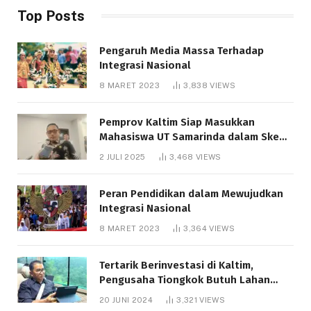
Top Posts
Pengaruh Media Massa Terhadap
Integrasi Nasional
8 MARET 2023
3,838
VIEWS
Pemprov Kaltim Siap Masukkan
Mahasiswa UT Samarinda dalam Skema
Bantuan Pendidikan Gratispol
2 JULI 2025
3,468
VIEWS
Peran Pendidikan dalam Mewujudkan
Integrasi Nasional
8 MARET 2023
3,364
VIEWS
Tertarik Berinvestasi di Kaltim,
Pengusaha Tiongkok Butuh Lahan
1.000 Hektare
20 JUNI 2024
3,321
VIEWS