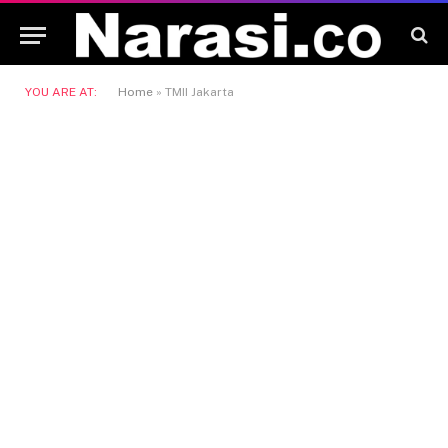
YOU ARE AT:
Home
»
TMII Jakarta