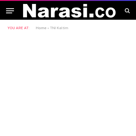
YOU ARE AT:
Home
»
TNI Kaltim