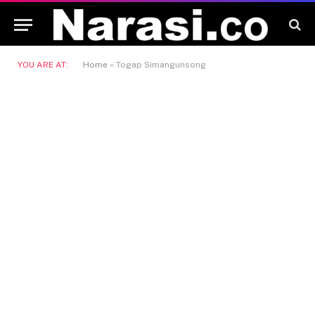
YOU ARE AT:
Home
»
Togap Simangunsong